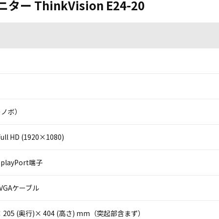
ー ThinkVision E24-20
（レノボ）
ll HD (1920×1080)
playPort端子
VGAケーブル
)× 205 (奥行)× 404 (高さ) mm（突起部含まず）