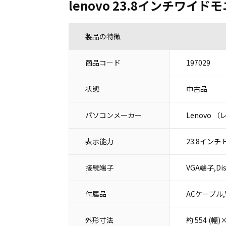
lenovo 23.8インチワイドモニタ
製品の特徴
商品コード
197029
状態
中古品
パソコンメーカー
Lenovo 
表示能力
23.8インチ Fu
接続端子
VGA端子,Dis
付属品
ACケーブル,
外形寸法
約 554 (幅