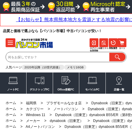
品質と価格で選ぶなら【パソコン市場】中古パソコンが安い！
ログイン
比較リスト
閲覧履歴
カート
会員登録
人気ページ
2020年以降（10世代前後）
メモリ16GB
ノートPC
デスクトップPC
Office搭載PC
モバイルPC
店舗一覧
ホーム
>
>
>
福岡県
プラザモールなかま店
Dynabook（旧東芝）dyn
ホーム
>
>
>
カテゴリー
ノートパソコン
Dynabook（旧東芝）dynab
ホーム
>
>
Windows 11
Dynabook（旧東芝）dynabook B55/ER（第8
ホーム
>
>
>
メーカー
dynabook（旧東芝）
Dynabook（旧東芝）dy
ホーム
>
>
A4ノートパソコン
Dynabook（旧東芝）dynabook B55/E