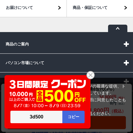
お届けについて
商品・保証について
商品のご案内
パソコン市場について
パソコン販売以外のサービス
当サイトでは利用体験の向上およびコンテンツの最適な提供、ト
Dynabook（旧東芝）dynabook B55/ER（第8世代CPU）
ラフィックの分析を目的としてCookieを使用しています。
34,800円
商品価格(税込)
サイトの閲覧を継続された場合、Cookieの利用に同意したことも
お問い合わせ
0円
オプション小計価格(税込)
のといたします。
34,800円
商品合計価格(税込)
詳細については
プライバシーポリシー
をご確認ください。
承諾する
カートに入れる