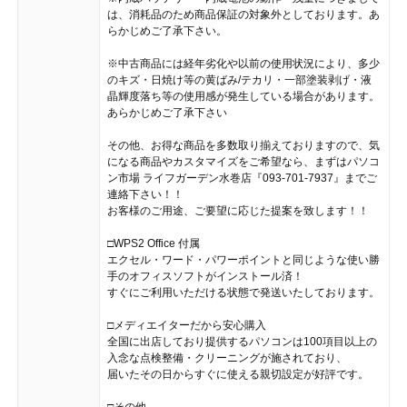
は、消耗品のため商品保証の対象外としております。あ
らかじめご了承下さい。
※中古商品には経年劣化や以前の使用状況により、多少
のキズ・日焼け等の黄ばみ/テカリ・一部塗装剥げ・液
晶輝度落ち等の使用感が発生している場合があります。
あらかじめご了承下さい
その他、お得な商品を多数取り揃えておりますので、気
になる商品やカスタマイズをご希望なら、まずはパソコ
ン市場 ライフガーデン水巻店『093-701-7937』までご
連絡下さい！！
お客様のご用途、ご要望に応じた提案を致します！！
□WPS2 Office 付属
エクセル・ワード・パワーポイントと同じような使い勝
手のオフィスソフトがインストール済！
すぐにご利用いただける状態で発送いたしております。
□メディエイターだから安心購入
全国に出店しており提供するパソコンは100項目以上の
入念な点検整備・クリーニングが施されており、
届いたその日からすぐに使える親切設定が好評です。