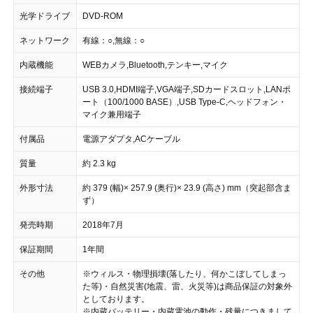
光学ドライブ
DVD-ROM
ネットワーク
有線：○,無線：○
内蔵機能
WEBカメラ,Bluetooth,テンキー,マイク
接続端子
USB 3.0,HDMI端子,VGA端子,SDカードスロット,LANポ
ート（100/1000 BASE）,USB Type-C,ヘッドフォン・
マイク兼用端子
付属品
電源アダプタ,ACケーブル
質量
約 2.3 kg
外形寸法
約 379 (幅)× 257.9 (奥行)× 23.9 (高さ) mm（突起部含ま
ず）
発売時期
2018年7月
保証期間
1年間
その他
※ウィルス・物理損壊(落したり、何かこぼしてしまっ
た等)・自然災害(地震、雷、火災等)は商品保証の対象外
としております。
※内蔵バッテリー・内蔵電池の動作・残量につきまして