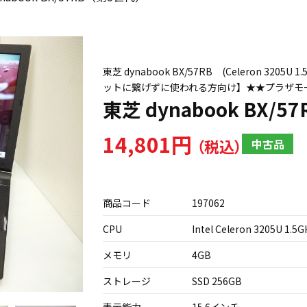
東芝 dynabook BX/57RB (Celeron 3205
ットに繋げずに使われる方向け】★★プラザモ
東芝 dynabook BX/
14,801円
中古品
商品コード
197062
CPU
Intel Celeron 3205U 1.5G
メモリ
4GB
ストレージ
SSD 256GB