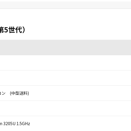
B（第5世代）
ン (中型送料)
on 3205U 1.5GHz