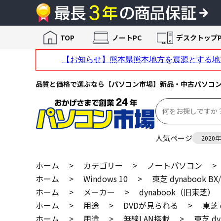
TOP
ノートPC
デスクトップP
品質と価格で選ぶなら【パソコン市場】新品・中古パソコ
人気ページ
2020
ホーム
>
カテゴリー
>
ノートパソコン
>
ホーム
>
Windows 10
>
東芝 dynabook B
ホーム
>
メーカー
>
dynabook（旧東芝）
ホーム
>
用途
>
DVDが見られる
>
東芝 
ホーム
>
用途
>
無線LAN搭載
>
東芝 dy