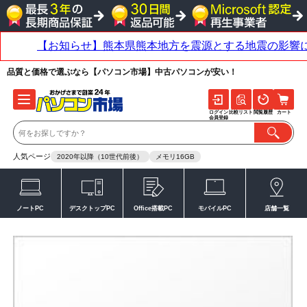
品質と価格で選ぶなら【パソコン市場】中古パソコンが安い！
ログイン
比較リスト
閲覧履歴
カート
会員登録
人気ページ
2020年以降（10世代前後）
メモリ16GB
ノートPC
デスクトップPC
Office搭載PC
モバイルPC
店舗一覧