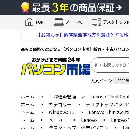
TOP
ノートPC
デスクトップP
品質と価格で選ぶなら【パソコン市場】新品・中古パソコ
人気ページ
2020
ホーム
>
平塚通販管理
>
Lenovo ThinkC
ホーム
>
カテゴリー
>
デスクトップパソコ
ホーム
>
Windows 11
>
Lenovo ThinkC
ホーム
>
メーカー
>
Lenovo
>
Lenovo
ホーム
>
デスクトップ一体型パソコン
>
Le