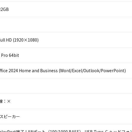
2GB
ll HD (1920×1080)
Pro 64bit
ffice 2024 Home and Business (Word/Excel/Outlook/PowerPoint)
線：×
,スピーカー
DisplayPort端子,LANポート（100/1000 BASE）,USB Type-C,ヘ