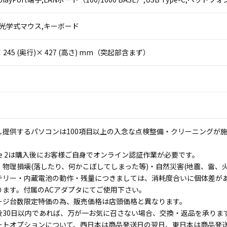
,光学式マウス,キーボード
)× 245 (奥行)× 427 (高さ) mm（突起部含まず）
し提供するパソコンは100項目以上の入念な点検整備・クリーニングが
ffice 2は購入後にお客様ご自身でオンライン認証作業が必要です。
・物理損壊(落したり、何かこぼしてしまった等)・自然災害(地震、雷、
テリー・内蔵電池の動作・残量につきましては、消耗度合いに個体差が
ります。付属のACアダプタにてご使用下さい。
ージ台数限定特価の為、販売価格は店頭価格と異なります。
後30日以内であれば、万が一お気に召さない場合、交換・返品を承りま
ートオプションについて、西日本は商品発送日の翌日、東日本は商品発