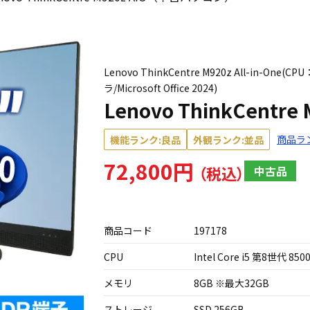
Lenovo ThinkCentre M920z All-in-One(C
ラ/Microsoft Office 2024)
Lenovo ThinkCent
商品ラ
機能ランク:良品
外観ランク:並品
72,800円
中古品
商品コード
197178
CPU
Intel Core i5 第8世代 8500
メモリ
8GB ※最大32GB
ストレージ
SSD 256GB