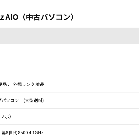
M920z AIO（中古パソコン）
良品 、 外観ランク:並品
パソコン (大型送料)
（レノボ）
 i5 第8世代 8500 4.1GHz