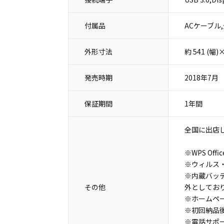
付属品
ACケーブル
外形寸法
約 541 (幅
発売時期
2018年7月
保証期間
1年間
全国に出店
※WPS O
※ウィルス
※内蔵バッ
その他
外としてお
※ホームペ
※初回納品
※電話サポ