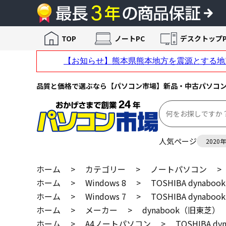
TOP
ノートPC
デスクトップP
品質と価格で選ぶなら【パソコン市場】新品・中古パソコ
人気ページ
2020
ホーム
>
カテゴリー
>
ノートパソコン
>
ホーム
>
Windows 8
>
TOSHIBA dynabook
ホーム
>
Windows 7
>
TOSHIBA dynabook
ホーム
>
メーカー
>
dynabook（旧東芝）
ホーム
>
A4ノートパソコン
>
TOSHIBA dyn