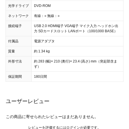
光学ドライブ
DVD-ROM
ネットワーク
有線：○ 無線：○
接続端子
USB 2.0 HDMI端子 VGA端子 マイク入力 ヘッドホン出
力 SDカードスロット LANポート（100/1000 BASE）
付属品
電源アダプタ
質量
約 1.34 kg
外形寸法
約 283 (幅)× 210 (奥行)× 23.4 (高さ) mm（突起部含ま
ず）
保証期間
180日間
ユーザーレビュー
この商品に寄せられたレビューはまだありません。
レビューを評価するには
ログイン
が必要です。