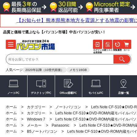
品質と価格で選ぶなら【パソコン市場】中古パソコンが安い！
ログイン
比較リスト
閲覧履歴
カート
会員登録
人気ページ
2020年以降（10世代前後）
メモリ16GB
ノートPC
デスクトップPC
Office搭載PC
モバイルPC
店舗一覧
ホーム
>
>
>
カテゴリー
ノートパソコン
Let's Note CF-S10
ホーム
>
>
カテゴリー
Let's Note CF-S10★DVD-ROM内蔵モバイル
ホーム
>
>
Windows 7
Let's Note CF-S10★DVD-ROM内蔵モバイル
ホーム
>
>
>
メーカー
Panasonic
Let's Note CF-S10★DVD-
ホーム
>
>
B5ノートパソコン
Let's Note CF-S10★DVD-ROM内蔵