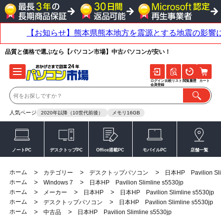
品質と価格で選ぶなら【パソコン市場】中古パソコンが安い！
ログイン
比較リスト
閲覧履歴
カート
会員登録
人気ページ
2020年以降（10世代前後）
メモリ16GB
ノートPC
デスクトップPC
Office搭載PC
モバイルPC
店舗一覧
ホーム
>
>
>
カテゴリー
デスクトップパソコン
日本HP Pavilion Sli
ホーム
>
>
Windows 7
日本HP Pavilion Slimline s5530jp
ホーム
>
>
>
メーカー
日本HP
日本HP Pavilion Slimline s5530jp
ホーム
>
>
デスクトップパソコン
日本HP Pavilion Slimline s5530jp
ホーム
>
>
中古品
日本HP Pavilion Slimline s5530jp