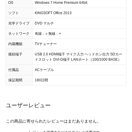
OS
Windows 7 Home Premium 64bit
ソフト
KINGSOFT Office 2013
光学ドライブ
DVD マルチ
ネットワーク
有線：○ 無線：×
内蔵機能
TVチューナー
接続端子
USB 2.0 HDMI端子 マイク入力 ヘッドホン出力 SDカー
ドスロット DVI-D端子 LANポート（100/1000 BASE）
付属品
ACケーブル
保証期間
180日間
ユーザーレビュー
この商品に寄せられたレビューはまだありません。