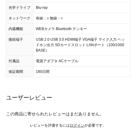
光学ドライブ
Blu-ray
ネットワーク
有線：○ 無線：○
内蔵機能
WEBカメラ Bluetooth テンキー
接続端子
USB 2.0 USB 3.0 HDMI端子 VGA端子 マイク入力 ヘッ
ドホン出力 SDカードスロット LANポート（100/1000
BASE）
付属品
電源アダプタ ACケーブル
保証期間
180日間
ユーザーレビュー
この商品に寄せられたレビューはまだありません。
レビューを評価するには
ログイン
が必要です。