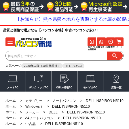
品質と価格で選ぶなら【パソコン市場】中古パソコンが安い！
ログイン
比較リスト
閲覧履歴
カート
会員登録
人気ページ
2020年以降（10世代前後）
メモリ16GB
ノートPC
デスクトップPC
Office搭載PC
モバイルPC
店舗一覧
ホーム
>
>
>
カテゴリー
ノートパソコン
DELL INSPIRON N5110
ホーム
>
>
Windows 7
DELL INSPIRON N5110
ホーム
>
>
>
メーカー
DELL
DELL INSPIRON N5110
ホーム
>
>
A4ノートパソコン
DELL INSPIRON N5110
ホーム
>
>
中古品
DELL INSPIRON N5110