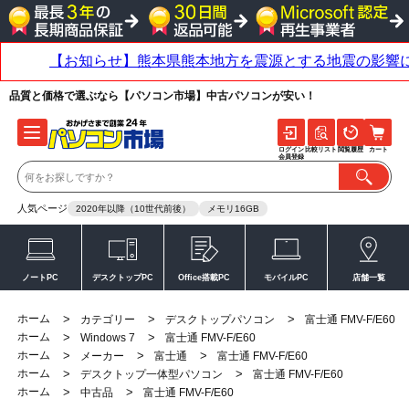
品質と価格で選ぶなら【パソコン市場】中古パソコンが安い！
ログイン
比較リスト
閲覧履歴
カート
会員登録
人気ページ
2020年以降（10世代前後）
メモリ16GB
ノートPC
デスクトップPC
Office搭載PC
モバイルPC
店舗一覧
ホーム
>
>
>
カテゴリー
デスクトップパソコン
富士通 FMV-F/E60
ホーム
>
>
Windows 7
富士通 FMV-F/E60
ホーム
>
>
>
メーカー
富士通
富士通 FMV-F/E60
ホーム
>
>
デスクトップ一体型パソコン
富士通 FMV-F/E60
ホーム
>
>
中古品
富士通 FMV-F/E60