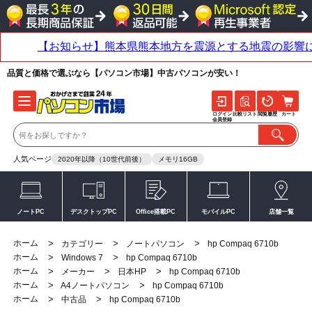
品質と価格で選ぶなら【パソコン市場】中古パソコンが安い！
ログイン
比較リスト
閲覧履歴
カート
会員登録
人気ページ
2020年以降（10世代前後）
メモリ16GB
ノートPC
デスクトップPC
Office搭載PC
モバイルPC
店舗一覧
ホーム
>
>
>
カテゴリー
ノートパソコン
hp Compaq 6710b
ホーム
>
>
Windows 7
hp Compaq 6710b
ホーム
>
>
>
メーカー
日本HP
hp Compaq 6710b
ホーム
>
>
A4ノートパソコン
hp Compaq 6710b
ホーム
>
>
中古品
hp Compaq 6710b