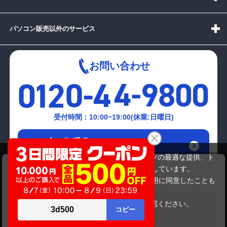
パソコン販売以外のサービス
お問い合わせ
受付時間：10:00~19:00(休業:日曜日)
メールでの
お問い合わせはこちら
当サイトでは利用体験の向上およびコンテンツの最適な提供、ト
hp Compaq 6710b
ラフィックの分析を目的としてCookieを使用しています。
20,350円
商品価格
サイトの閲覧を継続された場合、Cookieの利用に同意したことも
のといたします。
詳細については
プライバシーポリシー
をご確認ください。
在庫がありません
承諾する
Copyright(c)2024 mediator Co., Ltd. ALL Rights Reserved