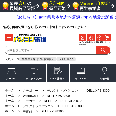
品質と価格で選ぶなら【パソコン市場】中古パソコンが安い！
ログイン
比較リスト
閲覧履歴
カート
会員登録
人気ページ
2020年以降（10世代前後）
メモリ16GB
ノートPC
デスクトップPC
Office搭載PC
モバイルPC
店舗一覧
ホーム
>
>
>
カテゴリー
デスクトップパソコン
DELL XPS 8300
ホーム
>
>
Windows 7
DELL XPS 8300
ホーム
>
>
>
メーカー
DELL
DELL XPS 8300
ホーム
>
>
デスクトップパソコン
DELL XPS 8300
ホーム
>
>
中古品
DELL XPS 8300