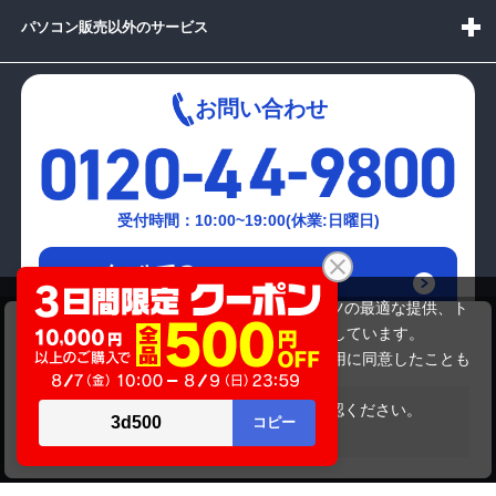
パソコン販売以外のサービス
お問い合わせ
受付時間：10:00~19:00(休業:日曜日)
メールでの
お問い合わせはこちら
当サイトでは利用体験の向上およびコンテンツの最適な提供、ト
DELL XPS 8300
ラフィックの分析を目的としてCookieを使用しています。
60,280円
商品価格
サイトの閲覧を継続された場合、Cookieの利用に同意したことも
のといたします。
詳細については
プライバシーポリシー
をご確認ください。
在庫がありません
承諾する
Copyright(c)2024 mediator Co., Ltd. ALL Rights Reserved