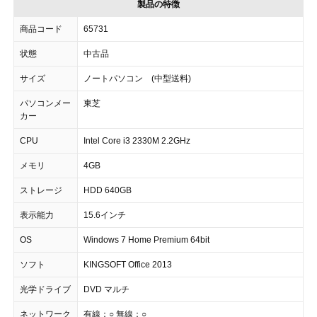
製品の特徴
商品コード
65731
状態
中古品
サイズ
ノートパソコン (中型送料)
パソコンメー
東芝
カー
CPU
Intel Core i3 2330M 2.2GHz
メモリ
4GB
ストレージ
HDD 640GB
表示能力
15.6インチ
OS
Windows 7 Home Premium 64bit
ソフト
KINGSOFT Office 2013
光学ドライブ
DVD マルチ
ネットワーク
有線：○ 無線：○