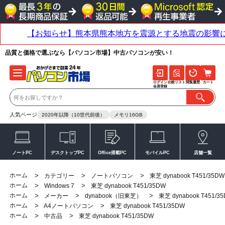
品質と価格で選ぶなら【パソコン市場】中古パソコンが安い！
ログイン
比較リスト
閲覧履歴
カート
会員登録
人気ページ
2020年以降（10世代前後）
メモリ16GB
ノートPC
デスクトップPC
Office搭載PC
モバイルPC
店舗一覧
ホーム
>
>
>
カテゴリー
ノートパソコン
東芝 dynabook T451/35DW
ホーム
>
>
Windows 7
東芝 dynabook T451/35DW
ホーム
>
>
>
メーカー
dynabook（旧東芝）
東芝 dynabook T451/3
ホーム
>
>
A4ノートパソコン
東芝 dynabook T451/35DW
ホーム
>
>
中古品
東芝 dynabook T451/35DW