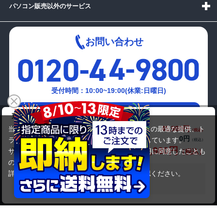
パソコン販売以外のサービス
お問い合わせ
受付時間：10:00~19:00(休業:日曜日)
メールでの
東芝 dynabook T451/35DW
お問い合わせはこちら
45,980円
商品価格(税込)
当サイトでは利用体験の向上およびコンテンツの最適な提供、ト
0円
オプション小計価格(税込)
ラフィックの分析を目的としてCookieを使用しています。
45,980円
商品合計価格(税込)
サイトの閲覧を継続された場合、Cookieの利用に同意したことも
のといたします。
詳細については
プライバシーポリシー
をご確認ください。
在庫がありません
承諾する
Copyright(c)2024 mediator Co., Ltd. ALL Rights Reserved