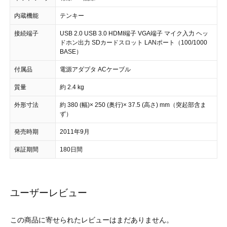
内蔵機能
テンキー
接続端子
USB 2.0 USB 3.0 HDMI端子 VGA端子 マイク入力 ヘッ
ドホン出力 SDカードスロット LANポート（100/1000
BASE）
付属品
電源アダプタ ACケーブル
質量
約 2.4 kg
外形寸法
約 380 (幅)× 250 (奥行)× 37.5 (高さ) mm（突起部含ま
ず）
発売時期
2011年9月
保証期間
180日間
ユーザーレビュー
この商品に寄せられたレビューはまだありません。