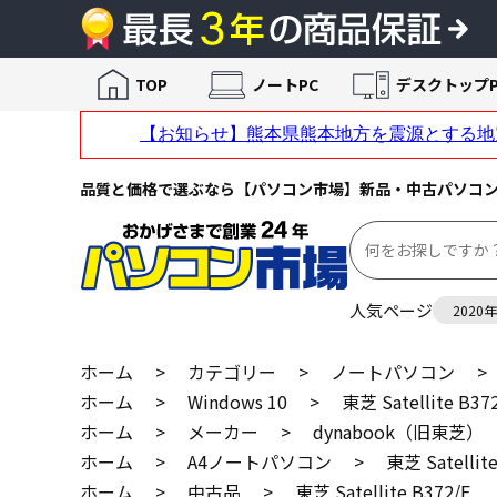
TOP
ノートPC
デスクトップP
品質と価格で選ぶなら【パソコン市場】新品・中古パソコ
人気ページ
2020
ホーム
>
カテゴリー
>
ノートパソコン
>
ホーム
>
Windows 10
>
東芝 Satellite B37
ホーム
>
メーカー
>
dynabook（旧東芝）
ホーム
>
A4ノートパソコン
>
東芝 Satellite
ホーム
>
中古品
>
東芝 Satellite B372/F