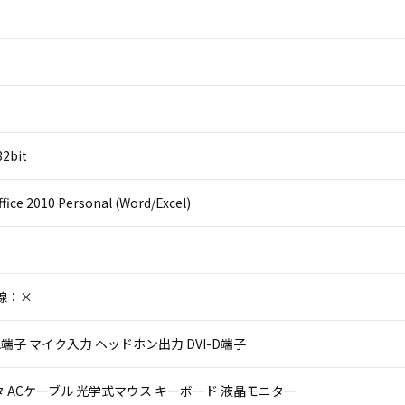
32bit
ffice 2010 Personal (Word/Excel)
線：×
 VGA端子 マイク入力 ヘッドホン出力 DVI-D端子
 ACケーブル 光学式マウス キーボード 液晶モニター