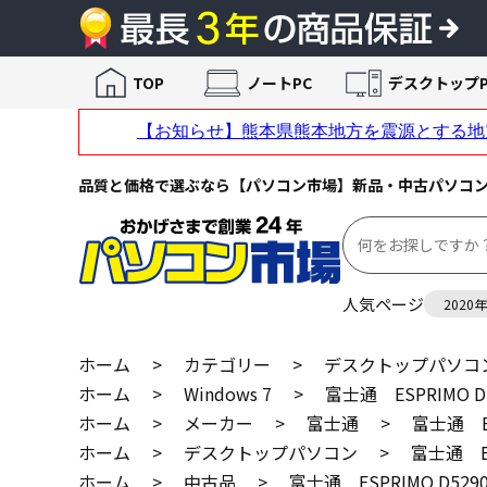
TOP
ノートPC
デスクトップP
品質と価格で選ぶなら【パソコン市場】新品・中古パソコ
人気ページ
2020
ホーム
>
カテゴリー
>
デスクトップパソコ
ホーム
>
Windows 7
>
富士通 ESPRIMO D
ホーム
>
メーカー
>
富士通
>
富士通 ES
ホーム
>
デスクトップパソコン
>
富士通 ES
ホーム
>
中古品
>
富士通 ESPRIMO D529