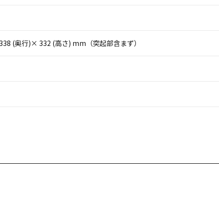
× 338 (奥行)× 332 (高さ) mm（突起部含まず）