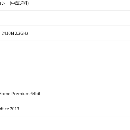
ン (中型送料)
i5 2410M 2.3GHz
Home Premium 64bit
ffice 2013