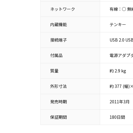
ネットワーク
有線：○ 無
内蔵機能
テンキー
接続端子
USB 2.0
付属品
電源アダプタ
質量
約 2.9 kg
外形寸法
約 377 (幅
発売時期
2011年3月
保証期間
180日間