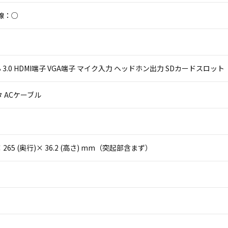
線：○
 USB 3.0 HDMI端子 VGA端子 マイク入力 ヘッドホン出力 SDカードスロット
 ACケーブル
)× 265 (奥行)× 36.2 (高さ) mm（突起部含まず）