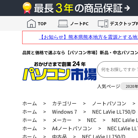
TOP
ノートPC
デスクトップP
品質と価格で選ぶなら【パソコン市場】新品・中古パソコ
人気ページ
2020
ホーム
>
カテゴリー
>
ノートパソコン
>
ホーム
>
Windows 7
>
NEC LaVie LL750/D
ホーム
>
メーカー
>
NEC
>
NEC LaVie 
ホーム
>
A4ノートパソコン
>
NEC LaVie LL
ホーム
>
中古品
>
NEC LaVie LL750/D