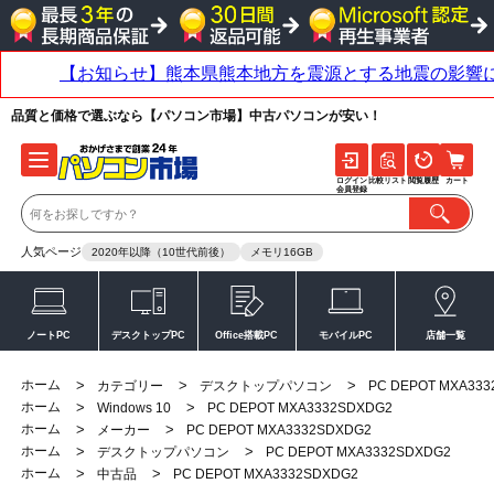
品質と価格で選ぶなら【パソコン市場】中古パソコンが安い！
ログイン
比較リスト
閲覧履歴
カート
会員登録
人気ページ
2020年以降（10世代前後）
メモリ16GB
ノートPC
デスクトップPC
Office搭載PC
モバイルPC
店舗一覧
ホーム
>
>
>
カテゴリー
デスクトップパソコン
PC DEPOT MXA33
ホーム
>
>
Windows 10
PC DEPOT MXA3332SDXDG2
ホーム
>
>
メーカー
PC DEPOT MXA3332SDXDG2
ホーム
>
>
デスクトップパソコン
PC DEPOT MXA3332SDXDG2
ホーム
>
>
中古品
PC DEPOT MXA3332SDXDG2