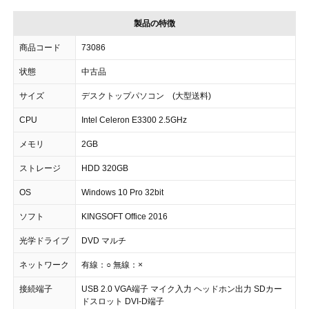
製品の特徴
商品コード
73086
状態
中古品
サイズ
デスクトップパソコン (大型送料)
CPU
Intel Celeron E3300 2.5GHz
メモリ
2GB
ストレージ
HDD 320GB
OS
Windows 10 Pro 32bit
ソフト
KINGSOFT Office 2016
光学ドライブ
DVD マルチ
ネットワーク
有線：○ 無線：×
接続端子
USB 2.0 VGA端子 マイク入力 ヘッドホン出力 SDカー
ドスロット DVI-D端子