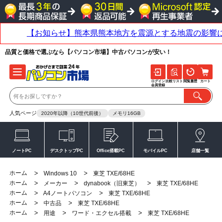
品質と価格で選ぶなら【パソコン市場】中古パソコンが安い！
ログイン
比較リスト
閲覧履歴
カート
会員登録
人気ページ
2020年以降（10世代前後）
メモリ16GB
ノートPC
デスクトップPC
Office搭載PC
モバイルPC
店舗一覧
ホーム
>
>
Windows 10
東芝 TXE/68HE
ホーム
>
>
>
メーカー
dynabook（旧東芝）
東芝 TXE/68HE
ホーム
>
>
A4ノートパソコン
東芝 TXE/68HE
ホーム
>
>
中古品
東芝 TXE/68HE
ホーム
>
>
>
用途
ワード・エクセル搭載
東芝 TXE/68HE