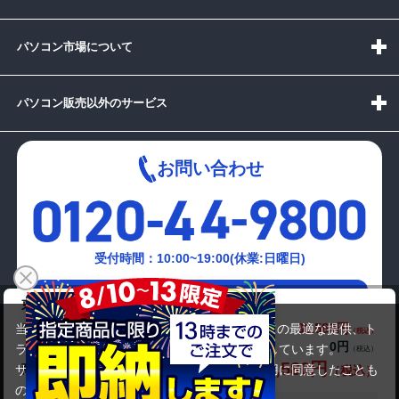
パソコン市場について
パソコン販売以外のサービス
お問い合わせ
受付時間：10:00~19:00(休業:日曜日)
メールでの
東芝 TXE/68HE
お問い合わせはこちら
30,580円
商品価格(税込)
当サイトでは利用体験の向上およびコンテンツの最適な提供、ト
27,280円
0円
オプション小計価格(税込)
ラフィックの分析を目的としてCookieを使用しています。
30,580円
商品合計価格(税込)
サイトの閲覧を継続された場合、Cookieの利用に同意したことも
のといたします。