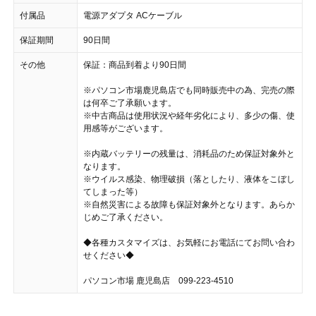
付属品
電源アダプタ ACケーブル
保証期間
90日間
その他
保証：商品到着より90日間
※パソコン市場鹿児島店でも同時販売中の為、完売の際
は何卒ご了承願います。
※中古商品は使用状況や経年劣化により、多少の傷、使
用感等がございます。
※内蔵バッテリーの残量は、消耗品のため保証対象外と
なります。
※ウイルス感染、物理破損（落としたり、液体をこぼし
てしまった等）
※自然災害による故障も保証対象外となります。あらか
じめご了承ください。
◆各種カスタマイズは、お気軽にお電話にてお問い合わ
せください◆
パソコン市場 鹿児島店 099-223-4510