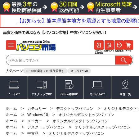
品質と価格で選ぶなら【パソコン市場】中古パソコンが安い！
ログイン
比較リスト
閲覧履歴
カート
会員登録
人気ページ
2020年以降（10世代前後）
メモリ16GB
ノートPC
デスクトップPC
Office搭載PC
モバイルPC
店舗一覧
ホーム
>
>
>
カテゴリー
デスクトップパソコン
オリジナルデスクト
ホーム
>
>
Windows 10
オリジナルデスクトップパソコン
ホーム
>
>
メーカー
オリジナルデスクトップパソコン
ホーム
>
>
デスクトップパソコン
オリジナルデスクトップパソコン
ホーム
>
>
中古品
オリジナルデスクトップパソコン