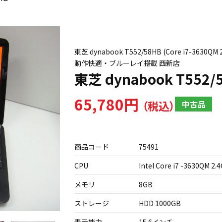
東芝 dynabook T552/58HB (Core i7-3630
動作快適・ブルーレイ搭載 西新店
東芝 dynabook T552/
65,780円
中古品
商品コード
75491
CPU
Intel Core i7 -3630QM 2.
メモリ
8GB
ストレージ
HDD 1000GB