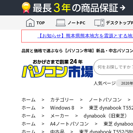
TOP
ノートPC
デスクトップP
品質と価格で選ぶなら【パソコン市場】新品・中古パソコ
人気ページ
2020
ホーム
>
カテゴリー
>
ノートパソコン
>
ホーム
>
Windows 8
>
東芝 dynabook T55
ホーム
>
メーカー
>
dynabook（旧東芝）
ホーム
>
A4ノートパソコン
>
東芝 dynaboo
ホーム
>
中古品
>
東芝 dynabook T552/58