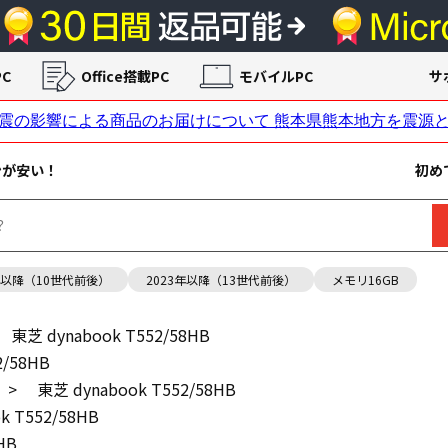
C
Office搭載PC
モバイルPC
サ
ンが安い！
初め
年以降（10世代前後）
2023年以降（13世代前後）
メモリ16GB
東芝 dynabook T552/58HB
2/58HB
>
東芝 dynabook T552/58HB
k T552/58HB
HB