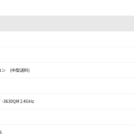
ン (中型送料)
i7 -3630QM 2.4GHz
B