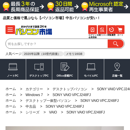
品質と価格で選ぶなら【パソコン市場】中古パソコンが安い！
ログイン
比較リスト
閲覧履歴
カート
会員登録
人気ページ
2020年以降（10世代前後）
メモリ16GB
ノートPC
デスクトップPC
Office搭載PC
モバイルPC
店舗一覧
ホーム
>
>
>
カテゴリー
デスクトップパソコン
SONY VAIO VPCJ24
ホーム
>
>
Windows 7
SONY VAIO VPCJ248FJ
ホーム
>
>
デスクトップ一体型パソコン
SONY VAIO VPCJ248FJ
ホーム
>
>
中古品
SONY VAIO VPCJ248FJ
ホーム
>
>
>
シリーズ
VAIO
SONY VAIO VPCJ248FJ