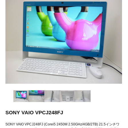
SONY VAIO VPCJ248FJ
SONY VAIO VPCJ248FJ (Corei5 2450M 2.50GHz/4GB/2TB) 21.5インチワ