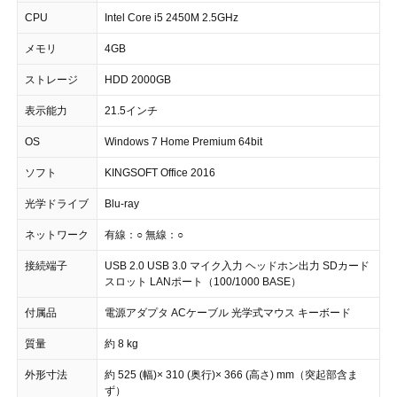
CPU
Intel Core i5 2450M 2.5GHz
メモリ
4GB
ストレージ
HDD 2000GB
表示能力
21.5インチ
OS
Windows 7 Home Premium 64bit
ソフト
KINGSOFT Office 2016
光学ドライブ
Blu-ray
ネットワーク
有線：○ 無線：○
接続端子
USB 2.0 USB 3.0 マイク入力 ヘッドホン出力 SDカード
スロット LANポート（100/1000 BASE）
付属品
電源アダプタ ACケーブル 光学式マウス キーボード
質量
約 8 kg
外形寸法
約 525 (幅)× 310 (奥行)× 366 (高さ) mm（突起部含ま
ず）