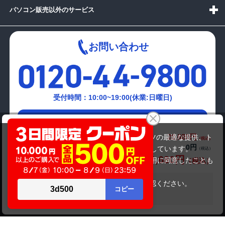
パソコン販売以外のサービス
お問い合わせ
受付時間：10:00~19:00(休業:日曜日)
メールでの
富士通 FMV-A8295
お問い合わせはこちら
20,680円
商品価格(税込)
当サイトでは利用体験の向上およびコンテンツの最適な提供、ト
0円
オプション小計価格(税込)
ラフィックの分析を目的としてCookieを使用しています。
20,680円
商品合計価格(税込)
サイトの閲覧を継続された場合、Cookieの利用に同意したことも
のといたします。
詳細については
プライバシーポリシー
をご確認ください。
在庫がありません
承諾する
Copyright(c)2024 mediator Co., Ltd. ALL Rights Reserved