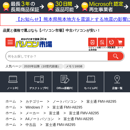
品質と価格で選ぶなら【パソコン市場】中古パソコンが安い！
ログイン
比較リスト
閲覧履歴
カート
会員登録
人気ページ
2020年以降（10世代前後）
メモリ16GB
ノートPC
デスクトップPC
Office搭載PC
モバイルPC
店舗一覧
ホーム
>
>
>
カテゴリー
ノートパソコン
富士通 FMV-A8295
ホーム
>
>
Windows 7
富士通 FMV-A8295
ホーム
>
>
>
メーカー
富士通
富士通 FMV-A8295
ホーム
>
>
A4ノートパソコン
富士通 FMV-A8295
ホーム
>
>
中古品
富士通 FMV-A8295