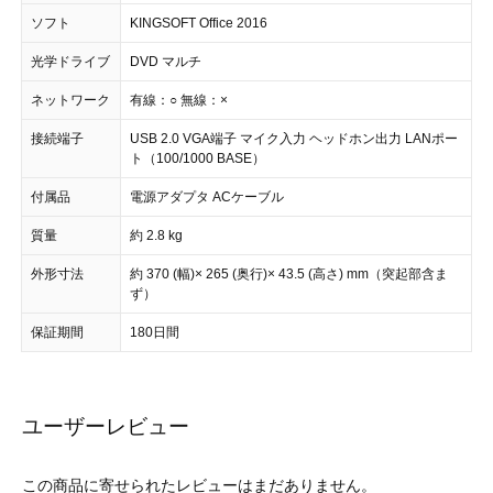
ソフト
KINGSOFT Office 2016
光学ドライブ
DVD マルチ
ネットワーク
有線：○ 無線：×
接続端子
USB 2.0 VGA端子 マイク入力 ヘッドホン出力 LANポー
ト（100/1000 BASE）
付属品
電源アダプタ ACケーブル
質量
約 2.8 kg
外形寸法
約 370 (幅)× 265 (奥行)× 43.5 (高さ) mm（突起部含ま
ず）
保証期間
180日間
ユーザーレビュー
この商品に寄せられたレビューはまだありません。