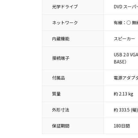
光学ドライブ
DVD スー
ネットワーク
有線：○ 無
内蔵機能
スピーカー
USB 2.0 
接続端子
BASE）
付属品
電源アダプタ
質量
約 2.13 kg
外形寸法
約 333.5 
保証期間
180日間