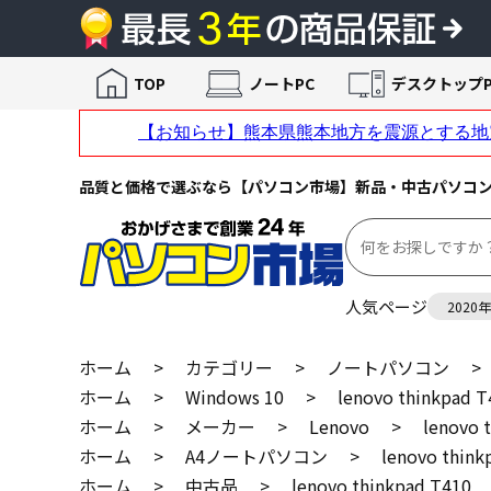
TOP
ノートPC
デスクトップP
品質と価格で選ぶなら【パソコン市場】新品・中古パソコ
人気ページ
2020
ホーム
>
カテゴリー
>
ノートパソコン
>
ホーム
>
Windows 10
>
lenovo thinkpad T
ホーム
>
メーカー
>
Lenovo
>
lenovo 
ホーム
>
A4ノートパソコン
>
lenovo think
ホーム
>
中古品
>
lenovo thinkpad T410