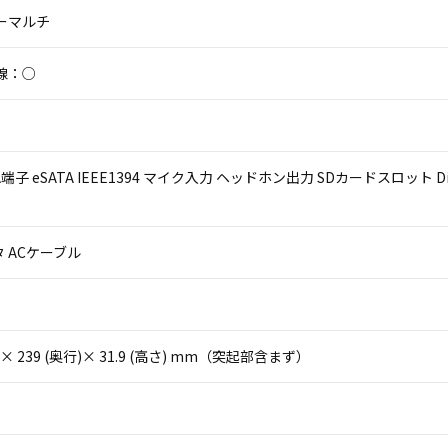
パーマルチ
線：○
VGA端子 eSATA IEEE1394 マイク入力 ヘッドホン出力 SDカードスロット Dis
 ACケーブル
(幅)× 239 (奥行)× 31.9 (高さ) mm（突起部含まず）