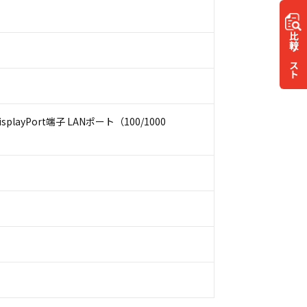
比較
リスト
playPort端子 LANポート（100/1000