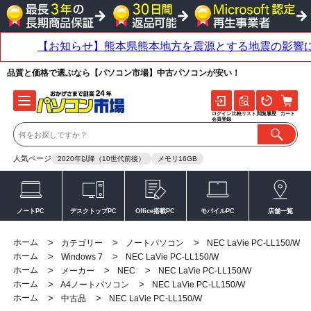
品質と価格で選ぶなら【パソコン市場】中古パソコンが安い！
ログイン
比較リスト
閲覧履歴
カート
会員登録
人気ページ
2020年以降（10世代前後）
メモリ16GB
ノートPC
デスクトップPC
Office搭載PC
モバイルPC
店舗一覧
ホーム
>
>
>
カテゴリー
ノートパソコン
NEC LaVie PC-LL150/W
ホーム
>
>
Windows 7
NEC LaVie PC-LL150/W
ホーム
>
>
>
メーカー
NEC
NEC LaVie PC-LL150/W
ホーム
>
>
A4ノートパソコン
NEC LaVie PC-LL150/W
ホーム
>
>
中古品
NEC LaVie PC-LL150/W