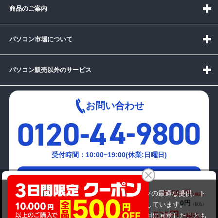
商品のご案内
パソコン市場について
パソコン販売以外のサービス
お問い合わせ
受付時間：10:00~19:00(休業:日曜日)
メールでの
NEC LaVie E LE150/T1W-P2
お問い合わせはこちら
49,500円
商品価格(税込)
当サイトでは利用体験の向上およびコンテンツの最適な提供、ト
0円
オプション小計価格(税込)
ラフィックの分析を目的としてCookieを使用しています。
49,500円
商品合計価格(税込)
サイトの閲覧を継続された場合、Cookieの利用に同意したことも