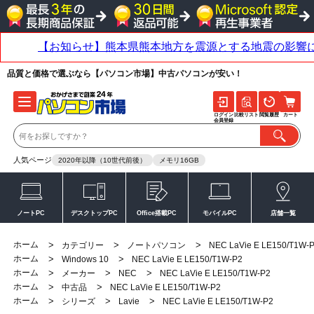
品質と価格で選ぶなら【パソコン市場】中古パソコンが安い！
ログイン
比較リスト
閲覧履歴
カート
会員登録
人気ページ
2020年以降（10世代前後）
メモリ16GB
ノートPC
デスクトップPC
Office搭載PC
モバイルPC
店舗一覧
ホーム
>
>
>
カテゴリー
ノートパソコン
NEC LaVie E LE150/T1W-
ホーム
>
>
Windows 10
NEC LaVie E LE150/T1W-P2
ホーム
>
>
>
メーカー
NEC
NEC LaVie E LE150/T1W-P2
ホーム
>
>
中古品
NEC LaVie E LE150/T1W-P2
ホーム
>
>
>
シリーズ
Lavie
NEC LaVie E LE150/T1W-P2