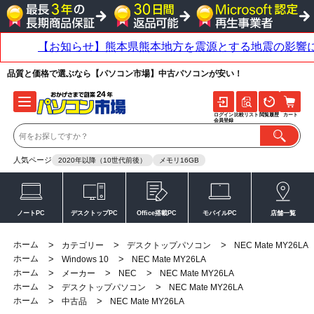
品質と価格で選ぶなら【パソコン市場】中古パソコンが安い！
ログイン
比較リスト
閲覧履歴
カート
会員登録
人気ページ
2020年以降（10世代前後）
メモリ16GB
ノートPC
デスクトップPC
Office搭載PC
モバイルPC
店舗一覧
ホーム
>
>
>
カテゴリー
デスクトップパソコン
NEC Mate MY26LA
ホーム
>
>
Windows 10
NEC Mate MY26LA
ホーム
>
>
>
メーカー
NEC
NEC Mate MY26LA
ホーム
>
>
デスクトップパソコン
NEC Mate MY26LA
ホーム
>
>
中古品
NEC Mate MY26LA