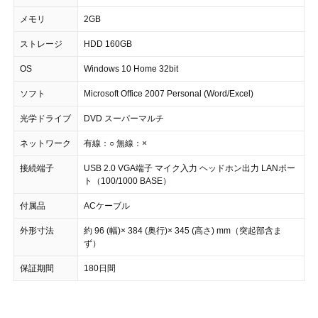
メモリ
2GB
ストレージ
HDD 160GB
OS
Windows 10 Home 32bit
ソフト
Microsoft Office 2007 Personal (Word/Excel)
光学ドライブ
DVD スーパーマルチ
ネットワーク
有線：○ 無線：×
接続端子
USB 2.0 VGA端子 マイク入力 ヘッドホン出力 LANポー
ト（100/1000 BASE）
付属品
ACケーブル
外形寸法
約 96 (幅)× 384 (奥行)× 345 (高さ) mm（突起部含ま
ず）
保証期間
180日間