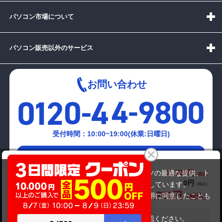
パソコン市場について
パソコン販売以外のサービス
お問い合わせ
受付時間：10:00~19:00(休業:日曜日)
メールでの
NEC Mate MY26LA
お問い合わせはこちら
21,780円
商品価格(税込)
当サイトでは利用体験の向上およびコンテンツの最適な提供、ト
0円
オプション小計価格(税込)
ラフィックの分析を目的としてCookieを使用しています。
21,780円
商品合計価格(税込)
サイトの閲覧を継続された場合、Cookieの利用に同意したことも
のといたします。
詳細については
プライバシーポリシー
をご確認ください。