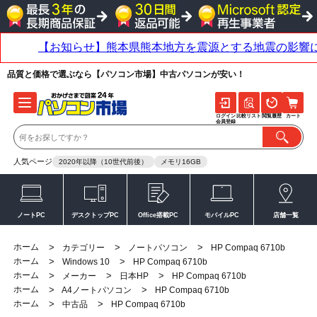
品質と価格で選ぶなら【パソコン市場】中古パソコンが安い！
ログイン
比較リスト
閲覧履歴
カート
会員登録
人気ページ
2020年以降（10世代前後）
メモリ16GB
ノートPC
デスクトップPC
Office搭載PC
モバイルPC
店舗一覧
ホーム
>
>
>
カテゴリー
ノートパソコン
HP Compaq 6710b
ホーム
>
>
Windows 10
HP Compaq 6710b
ホーム
>
>
>
メーカー
日本HP
HP Compaq 6710b
ホーム
>
>
A4ノートパソコン
HP Compaq 6710b
ホーム
>
>
中古品
HP Compaq 6710b