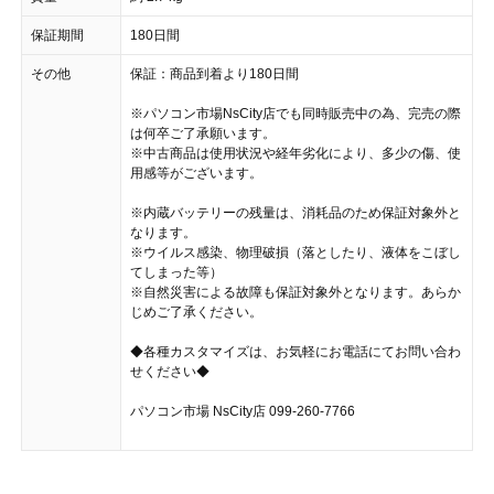
保証期間
180日間
その他
保証：商品到着より180日間
※パソコン市場NsCity店でも同時販売中の為、完売の際
は何卒ご了承願います。
※中古商品は使用状況や経年劣化により、多少の傷、使
用感等がございます。
※内蔵バッテリーの残量は、消耗品のため保証対象外と
なります。
※ウイルス感染、物理破損（落としたり、液体をこぼし
てしまった等）
※自然災害による故障も保証対象外となります。あらか
じめご了承ください。
◆各種カスタマイズは、お気軽にお電話にてお問い合わ
せください◆
パソコン市場 NsCity店 099-260-7766