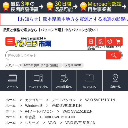
品質と価格で選ぶなら【パソコン市場】中古パソコンが安い！
ログイン
比較リスト
閲覧履歴
カート
会員登録
人気ページ
2020年以降（10世代前後）
メモリ16GB
ノートPC
デスクトップPC
Office搭載PC
モバイルPC
店舗一覧
ホーム
>
>
>
カテゴリー
ノートパソコン
VAIO SVE151B11N
ホーム
>
>
Windows 8
VAIO SVE151B11N
ホーム
>
>
A4ノートパソコン
VAIO SVE151B11N
ホーム
>
>
中古品
VAIO SVE151B11N
ホーム
>
>
>
シリーズ
VAIO
VAIO SVE151B11N