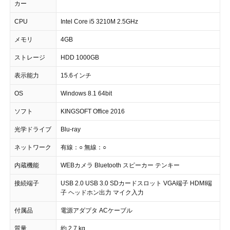
カー
CPU
Intel Core i5 3210M 2.5GHz
メモリ
4GB
ストレージ
HDD 1000GB
表示能力
15.6インチ
OS
Windows 8.1 64bit
ソフト
KINGSOFT Office 2016
光学ドライブ
Blu-ray
ネットワーク
有線：○ 無線：○
内蔵機能
WEBカメラ Bluetooth スピーカー テンキー
接続端子
USB 2.0 USB 3.0 SDカードスロット VGA端子 HDMI端
子 ヘッドホン出力 マイク入力
付属品
電源アダプタ ACケーブル
質量
約 2.7 kg