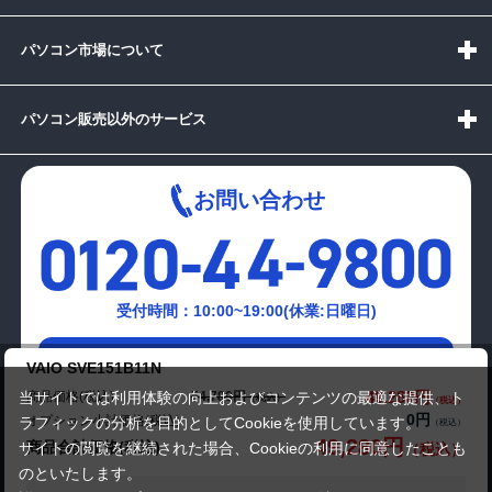
パソコン市場について
パソコン販売以外のサービス
お問い合わせ
受付時間：10:00~19:00(休業:日曜日)
メールでの
VAIO SVE151B11N
お問い合わせはこちら
49,280円
商品価格(税込)
当サイトでは利用体験の向上およびコンテンツの最適な提供、ト
54,780円
0円
オプション小計価格(税込)
ラフィックの分析を目的としてCookieを使用しています。
49,280円
商品合計価格(税込)
サイトの閲覧を継続された場合、Cookieの利用に同意したことも
のといたします。