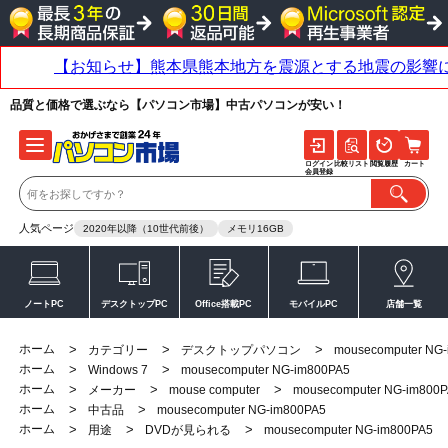
品質と価格で選ぶなら【パソコン市場】中古パソコンが安い！
ログイン
比較リスト
閲覧履歴
カート
会員登録
人気ページ
2020年以降（10世代前後）
メモリ16GB
ノートPC
デスクトップPC
Office搭載PC
モバイルPC
店舗一覧
ホーム
>
>
>
カテゴリー
デスクトップパソコン
mousecomputer NG
ホーム
>
>
Windows 7
mousecomputer NG-im800PA5
ホーム
>
>
>
メーカー
mouse computer
mousecomputer NG-im800
ホーム
>
>
中古品
mousecomputer NG-im800PA5
ホーム
>
>
>
用途
DVDが見られる
mousecomputer NG-im800PA5