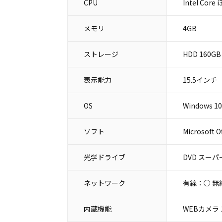
CPU
Intel Core 
メモリ
4GB
ストレージ
HDD 160GB
表示能力
15.5インチ
OS
Windows 10
ソフト
Microsoft O
光学ドライブ
DVD スー
ネットワーク
有線：○ 無
内蔵機能
WEBカメラ