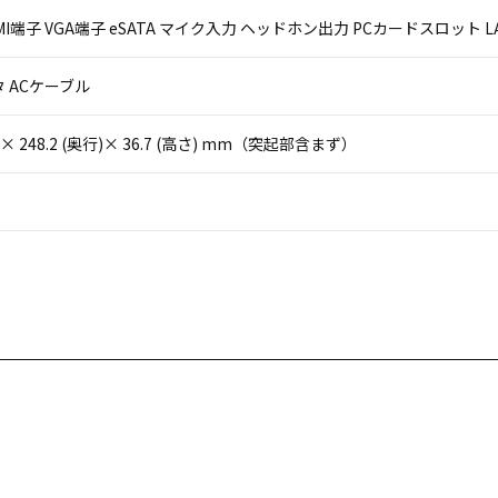
HDMI端子 VGA端子 eSATA マイク入力 ヘッドホン出力 PCカードスロット LA
 ACケーブル
(幅)× 248.2 (奥行)× 36.7 (高さ) mm（突起部含まず）