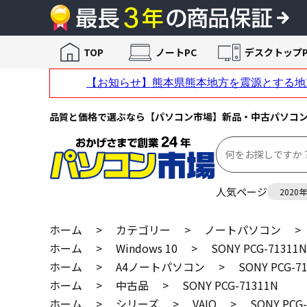
TOP
ノートPC
デスクトップP
品質と価格で選ぶなら【パソコン市場】新品・中古パソコ
人気ページ
2020
ホーム
>
カテゴリー
>
ノートパソコン
>
ホーム
>
Windows 10
>
SONY PCG-71311N
ホーム
>
A4ノートパソコン
>
SONY PCG-7
ホーム
>
中古品
>
SONY PCG-71311N
ホーム
>
シリーズ
>
VAIO
>
SONY PCG