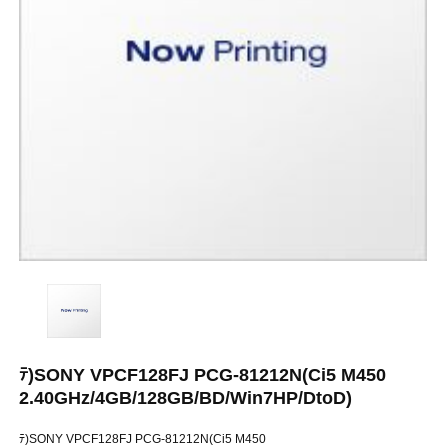
ﾃ)SONY VPCF128FJ PCG-81212N(Ci5 M450
2.40GHz/4GB/128GB/BD/Win7HP/DtoD)
ﾃ)SONY VPCF128FJ PCG-81212N(Ci5 M450