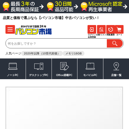
品質と価格で選ぶなら【パソコン市場】中古パソコンが安い！
ログイン
比較リスト
閲覧履歴
カート
会員登録
人気ページ
2020年以降（10世代前後）
メモリ16GB
ノートPC
デスクトップPC
Office搭載PC
モバイルPC
店舗一覧