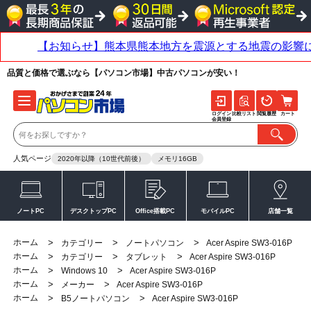
品質と価格で選ぶなら【パソコン市場】中古パソコンが安い！
ログイン
比較リスト
閲覧履歴
カート
会員登録
人気ページ
2020年以降（10世代前後）
メモリ16GB
ノートPC
デスクトップPC
Office搭載PC
モバイルPC
店舗一覧
ホーム
>
>
>
カテゴリー
ノートパソコン
Acer Aspire SW3-016P
ホーム
>
>
>
カテゴリー
タブレット
Acer Aspire SW3-016P
ホーム
>
>
Windows 10
Acer Aspire SW3-016P
ホーム
>
>
メーカー
Acer Aspire SW3-016P
ホーム
>
>
B5ノートパソコン
Acer Aspire SW3-016P