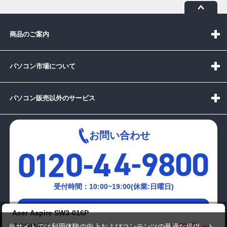
商品のご案内
パソコン市場について
パソコン販売以外のサービス
お問い合わせ
受付時間：10:00~19:00(休業:日曜日)
メールでの
Acer Aspire SW3-016P
お問い合わせはこちら
32,780円
商品価格(税込)
当サイトでは利用体験の向上およびコンテンツの最適な提供、ト