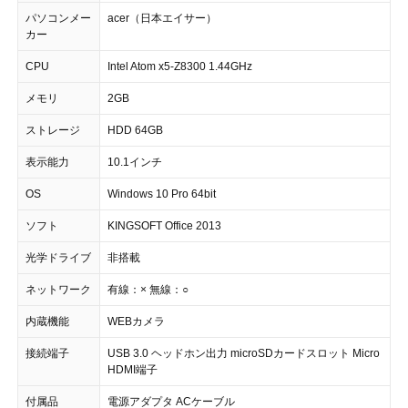
パソコンメー
acer（日本エイサー）
カー
CPU
Intel Atom x5-Z8300 1.44GHz
メモリ
2GB
ストレージ
HDD 64GB
表示能力
10.1インチ
OS
Windows 10 Pro 64bit
ソフト
KINGSOFT Office 2013
光学ドライブ
非搭載
ネットワーク
有線：× 無線：○
内蔵機能
WEBカメラ
接続端子
USB 3.0 ヘッドホン出力 microSDカードスロット Micro
HDMI端子
付属品
電源アダプタ ACケーブル