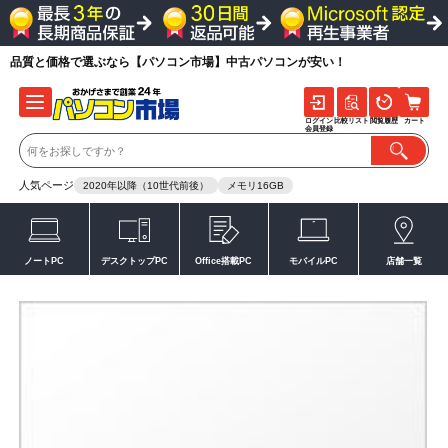
品質と価格で選ぶなら【パソコン市場】中古パソコンが安い！
ログイン
比較リスト
閲覧履歴
カート
会員登録
人気ページ
2020年以降（10世代前後）
メモリ16GB
ノートPC
デスクトップPC
Office搭載PC
モバイルPC
店舗一覧