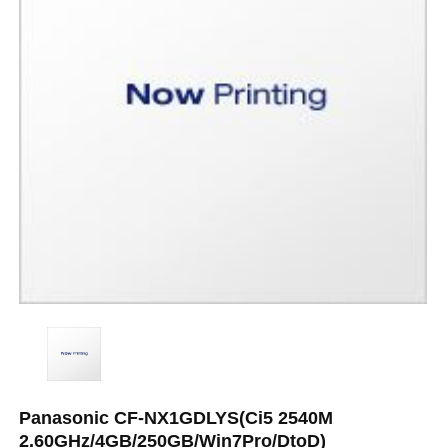
Panasonic CF-NX1GDLYS(Ci5 2540M
2.60GHz/4GB/250GB/Win7Pro/DtoD)