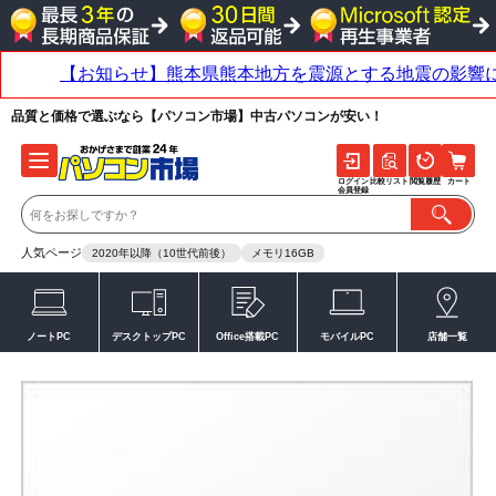
品質と価格で選ぶなら【パソコン市場】中古パソコンが安い！
ログイン
比較リスト
閲覧履歴
カート
会員登録
人気ページ
2020年以降（10世代前後）
メモリ16GB
ノートPC
デスクトップPC
Office搭載PC
モバイルPC
店舗一覧