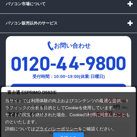
パソコン市場について
パソコン販売以外のサービス
お問い合わせ
受付時間：10:00~19:00(休業:日曜日)
メールでの
富士通 ESPRIMO D582/E
お問い合わせはこちら
41,580円
商品価格(税込)
当サイトでは利用体験の向上およびコンテンツの最適な提供、ト
0円
オプション小計価格(税込)
ラフィックの分析を目的としてCookieを使用しています。
41,580円
商品合計価格(税込)
サイトの閲覧を継続された場合、Cookieの利用に同意したことも
のといたします。
詳細については
プライバシーポリシー
をご確認ください。
在庫がありません