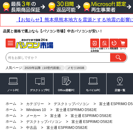
品質と価格で選ぶなら【パソコン市場】中古パソコンが安い！
ログイン
比較リスト
閲覧履歴
カート
会員登録
人気ページ
2020年以降（10世代前後）
メモリ16GB
ノートPC
デスクトップPC
Office搭載PC
モバイルPC
店舗一覧
ホーム
>
>
>
カテゴリー
デスクトップパソコン
富士通 ESPRIMO D5
ホーム
>
>
Windows 10
富士通 ESPRIMO D582/E
ホーム
>
>
>
メーカー
富士通
富士通 ESPRIMO D582/E
ホーム
>
>
デスクトップパソコン
富士通 ESPRIMO D582/E
ホーム
>
>
中古品
富士通 ESPRIMO D582/E