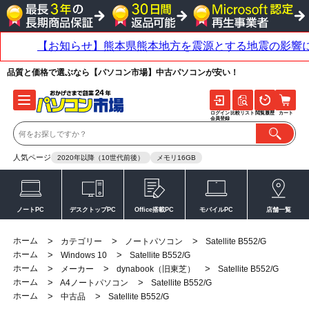
品質と価格で選ぶなら【パソコン市場】中古パソコンが安い！
ログイン
比較リスト
閲覧履歴
カート
会員登録
人気ページ
2020年以降（10世代前後）
メモリ16GB
ノートPC
デスクトップPC
Office搭載PC
モバイルPC
店舗一覧
ホーム
>
>
>
カテゴリー
ノートパソコン
Satellite B552/G
ホーム
>
>
Windows 10
Satellite B552/G
ホーム
>
>
>
メーカー
dynabook（旧東芝）
Satellite B552/G
ホーム
>
>
A4ノートパソコン
Satellite B552/G
ホーム
>
>
中古品
Satellite B552/G