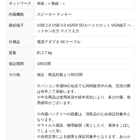
ネットワーク
有線：○ 無線：○
内蔵機能
スピーカー テンキー
接続端子
USB 2.0 USB 3.0 eSATA SDカードスロット VGA端子 ヘ
ッドホン出力 マイク入力
付属品
電源アダプタ ACケーブル
質量
約 2.7 kg
保証期間
180日間
その他
保証：商品到着より90日間
※パソコン市場NsCity店でも同時販売中の為、完売の際
は何卒ご了承願います。
※中古商品は使用状況や経年劣化により、多少の傷、使
用感等がございます。
※内蔵バッテリーの残量は、消耗品のため保証対象外と
なります。
※ウイルス感染、物理破損（落としたり、液体をこぼし
てしまった等）
※自然災害による故障も保証対象外となります。あらか