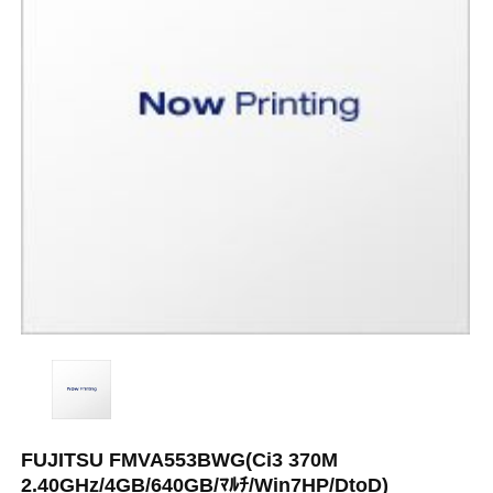
FUJITSU FMVA553BWG(Ci3 370M
2.40GHz/4GB/640GB/ﾏﾙﾁ/Win7HP/DtoD)