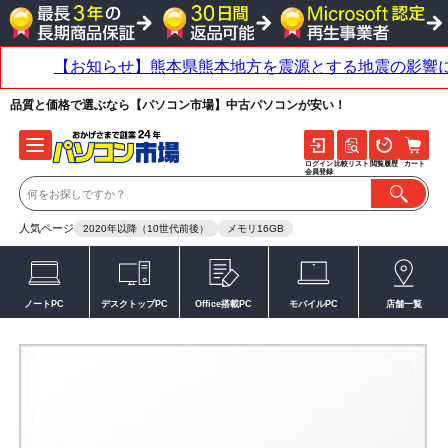
品質と価格で選ぶなら【パソコン市場】中古パソコンが安い！
ログイン
比較リスト
閲覧履歴
カート
会員登録
人気ページ
2020年以降（10世代前後）
メモリ16GB
ノートPC
デスクトップPC
Office搭載PC
モバイルPC
店舗一覧