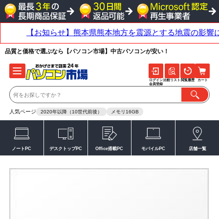
品質と価格で選ぶなら【パソコン市場】中古パソコンが安い！
ログイン
比較リスト
閲覧履歴
カート
会員登録
人気ページ
2020年以降（10世代前後）
メモリ16GB
ノートPC
デスクトップPC
Office搭載PC
モバイルPC
店舗一覧