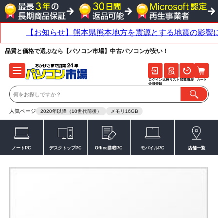
品質と価格で選ぶなら【パソコン市場】中古パソコンが安い！
ログイン
比較リスト
閲覧履歴
カート
会員登録
人気ページ
2020年以降（10世代前後）
メモリ16GB
ノートPC
デスクトップPC
Office搭載PC
モバイルPC
店舗一覧