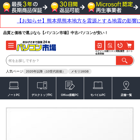
品質と価格で選ぶなら【パソコン市場】中古パソコンが安い！
ログイン
比較リスト
閲覧履歴
カート
会員登録
人気ページ
2020年以降（10世代前後）
メモリ16GB
ノートPC
デスクトップPC
Office搭載PC
モバイルPC
店舗一覧