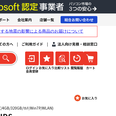
ポート
会社案内
店舗一覧
総合お問い合わせ
ての方へ
|
ご利用ガイド
|
法人向け見積・相談窓口
ログイン
お気に入り
比較リスト
閲覧履歴
カート
会員登録
Z/4GB/320GB/ﾏﾙﾁ/Win7P/WLAN)