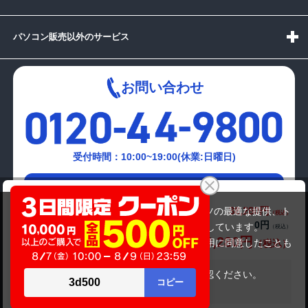
パソコン販売以外のサービス
お問い合わせ
受付時間：10:00~19:00(休業:日曜日)
メールでの
NEC PC-VJ25MXZCD
お問い合わせはこちら
38,280円
商品価格(税込)
当サイトでは利用体験の向上およびコンテンツの最適な提供、ト
49,280円
0円
オプション小計価格(税込)
ラフィックの分析を目的としてCookieを使用しています。
38,280円
商品合計価格(税込)
サイトの閲覧を継続された場合、Cookieの利用に同意したことも
のといたします。
詳細については
プライバシーポリシー
をご確認ください。
在庫がありません
承諾する
Copyright(c)2024 mediator Co., Ltd. ALL Rights Reserved