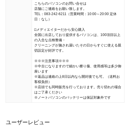
こちらのパソコンのお問い合せは
店舗にご連絡をお願い致します。
TEL：083-242-6211（営業時間：10:00～20:00 定休
日：なし）
□メディエイターだから安心購入
全国に出店しており提供するパソコンは、100項目以上
の入念な点検整備・
クリーニングが施され届いたその日からすぐに使える親
切設定が好評です。
※※※注意事項※※※
※中古になりますので細かい擦り傷、使用感等は多少御
座います
※返品は連絡の上8日以内なら開封後でも可。（送料お
客様負担）
※店頭でも同時販売を行っております。売り切れの場合
はご了承ください
※ノートパソコンのバッテリーは保証対象外です
ユーザーレビュー