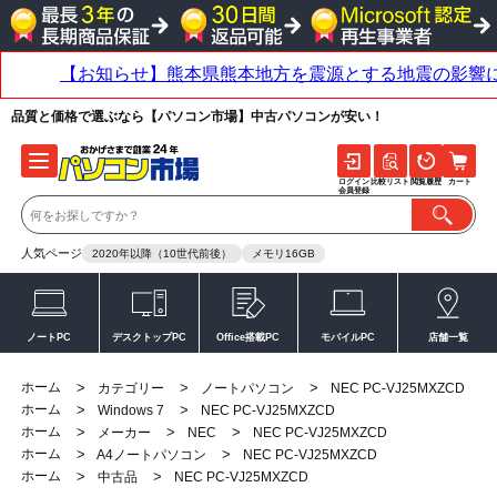
品質と価格で選ぶなら【パソコン市場】中古パソコンが安い！
ログイン
比較リスト
閲覧履歴
カート
会員登録
人気ページ
2020年以降（10世代前後）
メモリ16GB
ノートPC
デスクトップPC
Office搭載PC
モバイルPC
店舗一覧
ホーム
>
>
>
カテゴリー
ノートパソコン
NEC PC-VJ25MXZCD
ホーム
>
>
Windows 7
NEC PC-VJ25MXZCD
ホーム
>
>
>
メーカー
NEC
NEC PC-VJ25MXZCD
ホーム
>
>
A4ノートパソコン
NEC PC-VJ25MXZCD
ホーム
>
>
中古品
NEC PC-VJ25MXZCD