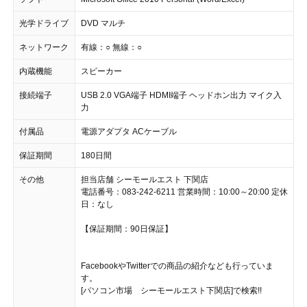
光学ドライブ
DVD マルチ
ネットワーク
有線：○ 無線：○
内蔵機能
スピーカー
接続端子
USB 2.0 VGA端子 HDMI端子 ヘッドホン出力 マイク入
力
付属品
電源アダプタ ACケーブル
保証期間
180日間
その他
担当店舗 シーモールエスト 下関店
電話番号：083-242-6211 営業時間：10:00～20:00 定休
日：なし
【保証期間：90日保証】
FacebookやTwitterでの商品の紹介なども行っていま
す。
[パソコン市場 シーモールエスト下関店]で検索!!