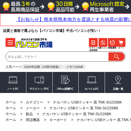
品質と価格で選ぶなら【パソコン市場】中古パソコンが安い！
ログイン
比較リスト
閲覧履歴
カート
会員登録
人気ページ
2020年以降（10世代前後）
メモリ16GB
ノートPC
デスクトップPC
Office搭載PC
モバイルPC
店舗一覧
ホーム
>
>
カテゴリー
ナカバヤシ USBテンキー 黒 TNK-SU226BK
ホーム
>
>
メーカー
ナカバヤシ USBテンキー 黒 TNK-SU226BK
ホーム
>
>
新品
ナカバヤシ USBテンキー 黒 TNK-SU226BK
ホーム
>
>
>
周辺機器
キーボード
ナカバヤシ USBテンキー 黒 TNK-S