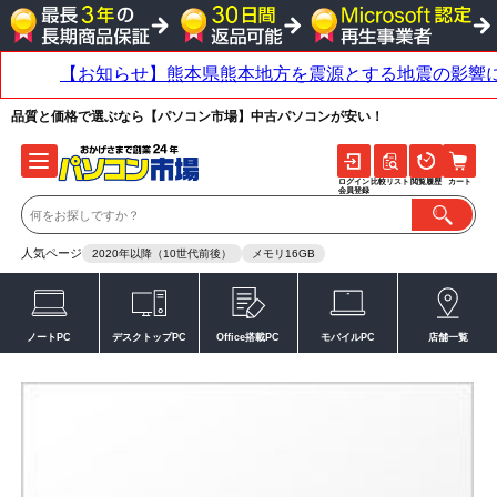
品質と価格で選ぶなら【パソコン市場】中古パソコンが安い！
ログイン
比較リスト
閲覧履歴
カート
会員登録
人気ページ
2020年以降（10世代前後）
メモリ16GB
ノートPC
デスクトップPC
Office搭載PC
モバイルPC
店舗一覧