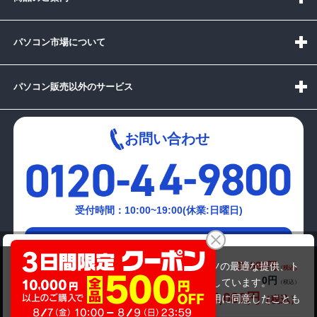
パソコン市場について
パソコン販売以外のサービス
お問い合わせ
受付時間：10:00~19:00(休業:日曜日)
メールでの
NEC PC-LT550FS
お問い合わせはこちら
25,080円
商品価格(税込)
当サイトでは利用体験の向上およびコンテンツの最適な提供、ト
0円
オプション小計価格(税込)
ラフィックの分析を目的としてCookieを使用しています。
25,080円
商品合計価格(税込)
サイトの閲覧を継続された場合、Cookieの利用に同意したことも
のといたします。