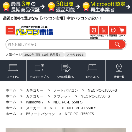
品質と価格で選ぶなら【パソコン市場】中古パソコンが安い！
ログイン
比較リスト
閲覧履歴
カート
会員登録
人気ページ
2020年以降（10世代前後）
メモリ16GB
ノートPC
デスクトップPC
Office搭載PC
モバイルPC
店舗一覧
ホーム
>
>
>
カテゴリー
ノートパソコン
NEC PC-LT550FS
ホーム
>
>
>
カテゴリー
タブレット
NEC PC-LT550FS
ホーム
>
>
Windows 7
NEC PC-LT550FS
ホーム
>
>
>
メーカー
NEC
NEC PC-LT550FS
ホーム
>
>
B5ノートパソコン
NEC PC-LT550FS