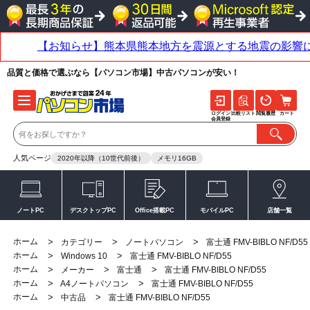
品質と価格で選ぶなら【パソコン市場】中古パソコンが安い！
ログイン
比較リスト
閲覧履歴
カート
会員登録
人気ページ
2020年以降（10世代前後）
メモリ16GB
ノートPC
デスクトップPC
Office搭載PC
モバイルPC
店舗一覧
ホーム
>
>
>
カテゴリー
ノートパソコン
富士通 FMV-BIBLO NF/D55
ホーム
>
>
Windows 10
富士通 FMV-BIBLO NF/D55
ホーム
>
>
>
メーカー
富士通
富士通 FMV-BIBLO NF/D55
ホーム
>
>
A4ノートパソコン
富士通 FMV-BIBLO NF/D55
ホーム
>
>
中古品
富士通 FMV-BIBLO NF/D55