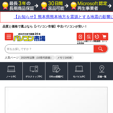
品質と価格で選ぶなら【パソコン市場】中古パソコンが安い！
ログイン
比較リスト
閲覧履歴
カート
会員登録
人気ページ
2020年以降（10世代前後）
メモリ16GB
ノートPC
デスクトップPC
Office搭載PC
モバイルPC
店舗一覧