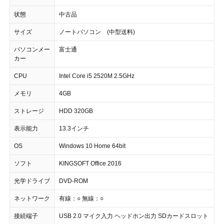
状態
中古品
サイズ
ノートパソコン (中型送料)
パソコンメー
富士通
カー
CPU
Intel Core i5 2520M 2.5GHz
メモリ
4GB
ストレージ
HDD 320GB
表示能力
13.3インチ
OS
Windows 10 Home 64bit
ソフト
KINGSOFT Office 2016
光学ドライブ
DVD-ROM
ネットワーク
有線：○ 無線：○
接続端子
USB 2.0 マイク入力 ヘッドホン出力 SDカードスロット