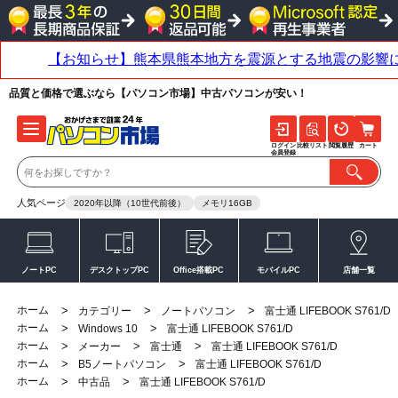
品質と価格で選ぶなら【パソコン市場】中古パソコンが安い！
ログイン
比較リスト
閲覧履歴
カート
会員登録
人気ページ
2020年以降（10世代前後）
メモリ16GB
ノートPC
デスクトップPC
Office搭載PC
モバイルPC
店舗一覧
ホーム
>
>
>
カテゴリー
ノートパソコン
富士通 LIFEBOOK S761/D
ホーム
>
>
Windows 10
富士通 LIFEBOOK S761/D
ホーム
>
>
>
メーカー
富士通
富士通 LIFEBOOK S761/D
ホーム
>
>
B5ノートパソコン
富士通 LIFEBOOK S761/D
ホーム
>
>
中古品
富士通 LIFEBOOK S761/D