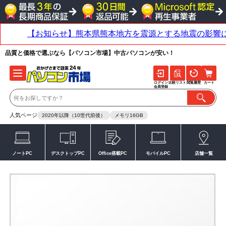
品質と価格で選ぶなら【パソコン市場】中古パソコンが安い！
ログイン
比較リスト
閲覧履歴
カート
会員登録
人気ページ
2020年以降（10世代前後）
メモリ16GB
ノートPC
デスクトップPC
Office搭載PC
モバイルPC
店舗一覧