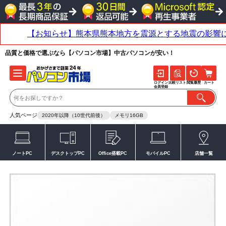
品質と価格で選ぶなら【パソコン市場】中古パソコンが安い！
ログイン
比較リスト
閲覧履歴
カート
会員登録
人気ページ
2020年以降（10世代前後）
メモリ16GB
ノートPC
デスクトップPC
Office搭載PC
モバイルPC
店舗一覧