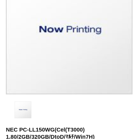
NEC PC-LL150WG(Cel(T3000)
1.80/2GB/320GB/DtoD/ﾏﾙﾁ/Win7H)